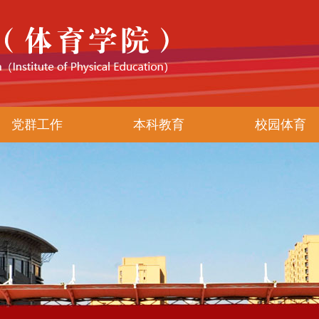
党群工作
本科教育
校园体育