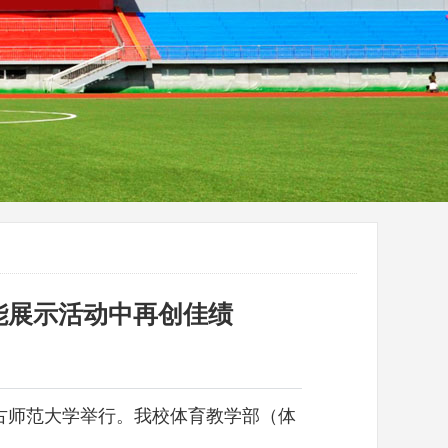
能展示活动中再创佳绩
蒙古师范大学举行。我校体育教学部（体