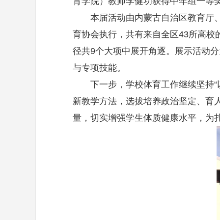
育学院）教师李健功获得中年组一等
本届活动由内蒙古自治区教育厅
育协会执行，共有来自全区43所高校
径共9个大项中展开角逐。展示活动
与专项技能。
下一步，学校体育工作继续坚持“
新教学方法，选拔培养政治坚定、育
量，切实增强学生体质健康水平，为