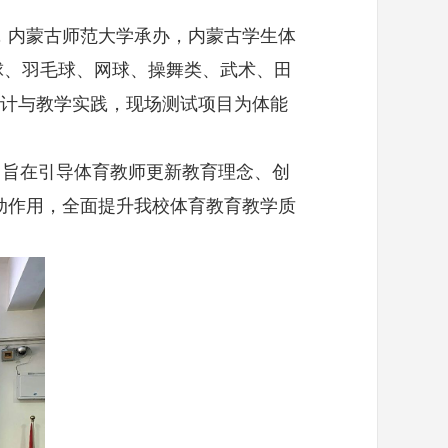
。
，内蒙古师范大学承办，内蒙古学生体
球、羽毛球、网球、操舞类、武术、田
设计与教学实践，现场测试项目为体能
，旨在引导体育教师更新教育理念、创
动作用，全面提升我校体育教育教学质