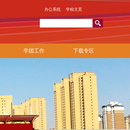
办公系统
学校主页
学团工作
下载专区