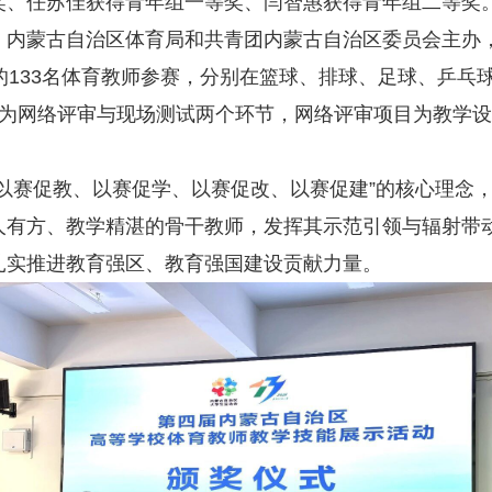
奖、任苏佳获得青年组一等奖、闫智惠获得青年组二等奖
、内蒙古自治区体育局和共青团内蒙古自治区委员会主办
的133名体育教师参赛，分别在篮球、排球、足球、乒乓
分为网络评审与现场测试两个环节，网络评审项目为教学
以赛促教、以赛促学、以赛促改、以赛促建”的核心理念
人有方、教学精湛的骨干教师，发挥其示范引领与辐射带
扎实推进教育强区、教育强国建设贡献力量。